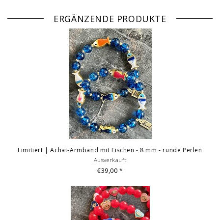
Jedes Armband ist ein handgemachtes Unikat - hergestellt in
Deutschland.
ERGÄNZENDE PRODUKTE
Bilddarstellung:
beispielhafte Aufnahmen des Armbandes in versch.
Größen. Bilder mit weiteren Produktabbildungen dienen der
Vermarktung und sind nicht Angebotsbestandteil. Irrtum und Fehler
vorbehalten.
Limitiert | Achat-Armband mit Fischen - 8 mm - runde Perlen
Ausverkauft
€39,00
*