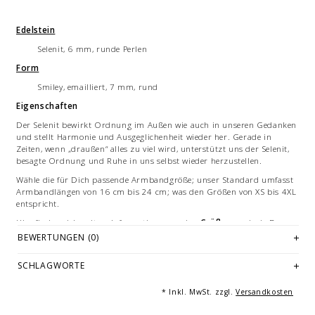
Edelstein
Selenit, 6 mm, runde Perlen
Form
Smiley, emailliert, 7 mm, rund
Eigenschaften
Der Selenit bewirkt Ordnung im Außen wie auch in unseren Gedanken
und stellt Harmonie und Ausgeglichenheit wieder her. Gerade in
Zeiten, wenn „draußen“ alles zu viel wird, unterstützt uns der Selenit,
besagte Ordnung und Ruhe in uns selbst wieder herzustellen.
Wähle die für Dich passende Armbandgröße; unser Standard umfasst
Armbandlängen von 16 cm bis 24 cm; was den Größen von XS bis 4XL
entspricht.
Hier finden sich weitere Informationen zu den
Größen
und wie Du
Deine Armbandlänge messen kannst.
BEWERTUNGEN (0)
Bitte beachte unsere
Pflegehinweise
, damit Du lange Freude an
SCHLAGWORTE
Deinem Armband hast.
Zu den verarbeiteten
Materialien
erhältst Du hier detaillierte
* Inkl. MwSt. zzgl.
Versandkosten
Informationen.