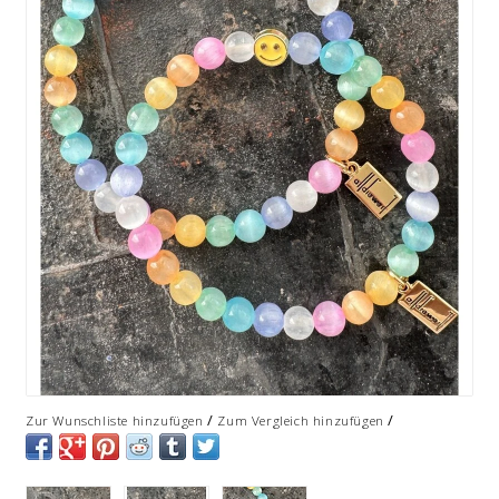
/
/
Zur Wunschliste hinzufügen
Zum Vergleich hinzufügen