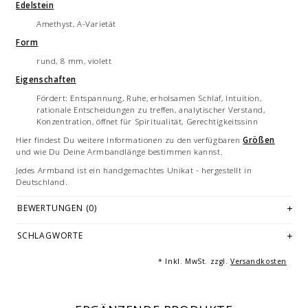
Edelstein
Amethyst, A-Varietät
Form
rund, 8 mm, violett
Eigenschaften
Fördert: Entspannung, Ruhe, erholsamen Schlaf, Intuition,
rationale Entscheidungen zu treffen, analytischer Verstand,
Konzentration, öffnet für Spiritualität, Gerechtigkeitssinn
Hier findest Du weitere Informationen zu den verfügbaren
Größen
und wie Du Deine Armbandlänge bestimmen kannst.
Jedes Armband ist ein handgemachtes Unikat - hergestellt in
Deutschland.
Bilddarstellung: beispielhafte Aufnahme eines Armbandes von 19/21
BEWERTUNGEN (0)
cm Länge. Je nach Größe variieren die Anzahl und Anordnung der
Einzelelemente des Armbandes. Mehrfachabbildungen dienen der
SCHLAGWORTE
Vermarktung und sind nicht Angebotsbestandteil.
© Fotografie: Andreas Saxton, Essen
* Inkl. MwSt. zzgl.
Versandkosten