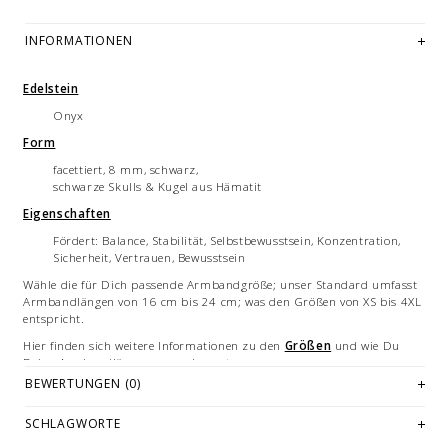
INFORMATIONEN
Edelstein
Onyx
Form
facettiert, 8 mm, schwarz,
schwarze Skulls & Kugel aus Hämatit
Eigenschaften
Fördert: Balance, Stabilität, Selbstbewusstsein, Konzentration,
Sicherheit, Vertrauen, Bewusstsein
Wähle die für Dich passende Armbandgröße; unser Standard umfasst
Armbandlängen von 16 cm bis 24 cm; was den Größen von XS bis 4XL
entspricht.
Hier finden sich weitere Informationen zu den
Größen
und wie Du
Deine Armbandlänge messen kannst.
BEWERTUNGEN (0)
Bitte beachte unsere
Pflegehinweise
, damit Du lange Freude an
Deinem Armband hast.
SCHLAGWORTE
Zu den verarbeiteten
Materialien
erhältst Du hier detaillierte