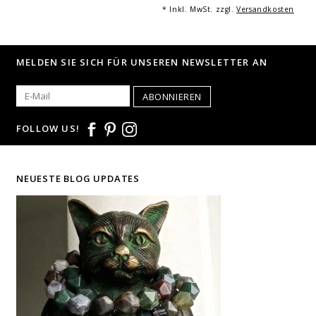
Informationen.
* Inkl. MwSt. zzgl.
Versandkosten
Jedes Armband ist ein handgemachtes Unikat - hergestellt in
Deutschland.
MELDEN SIE SICH FÜR UNSEREN NEWSLETTER AN
Bilddarstellung: beispielhafte Aufnahme eines Armbandes von 21 cm
Länge.
© Fotografie: Andreas Saxton
ABONNIEREN
FOLLOW US!
NEUESTE BLOG UPDATES