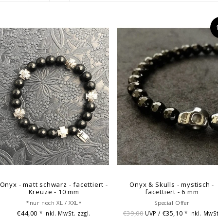
-
Onyx - matt schwarz - facettiert -
Onyx & Skulls - mystisch -
Kreuze - 10 mm
facettiert - 6 mm
*nur noch XL / XXL*
Special Offer
€44,00
€39,00
€35,10
* Inkl. MwSt. zzgl.
UVP /
* Inkl. MwSt