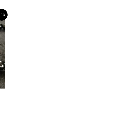
10%
.