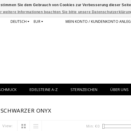
 stimmen Sie dem Gebrauch von Cookies zur Verbesserung dieser Seite
r weitere Informationen beachten Sie bitte unsere Datenschutzerklärun
DEUTSCH
EUR
MEIN KONTO / KUNDENKONTO ANLEG
SCHMUCK
EDELSTEINE A-Z
STERNZEICHEN
ÜBER UNS
 SCHWARZER ONYX
View:
Min: €
0