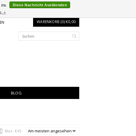
 zu.
Diese Nachricht Ausblenden
g. »
WARENKORB (0) €0,00
EN
BLOG
Max: €
45