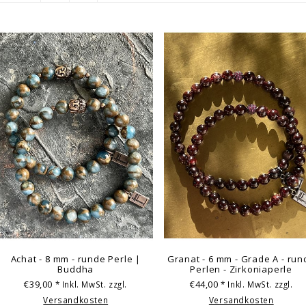
Achat - 8 mm - runde Perle |
Granat - 6 mm - Grade A - run
Buddha
Perlen - Zirkoniaperle
€39,00
€44,00
* Inkl. MwSt. zzgl.
* Inkl. MwSt. zzgl.
Versandkosten
Versandkosten