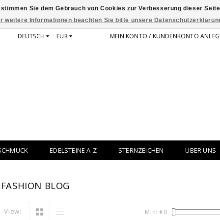
 stimmen Sie dem Gebrauch von Cookies zur Verbesserung dieser Seite
r weitere Informationen beachten Sie bitte unsere Datenschutzerklärun
DEUTSCH
EUR
MEIN KONTO / KUNDENKONTO ANLEG
SCHMUCK
EDELSTEINE A-Z
STERNZEICHEN
ÜBER UNS
 FASHION BLOG
View:
Min: €
0