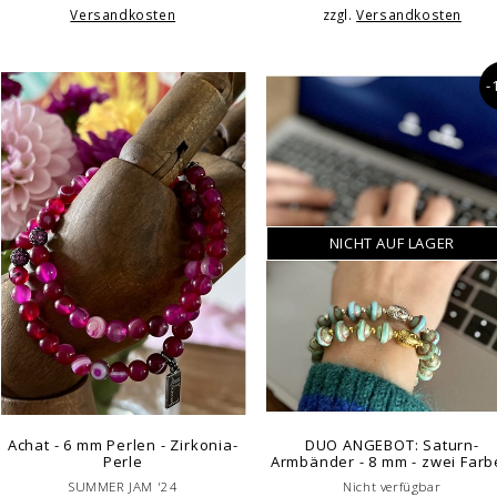
Versandkosten
zzgl.
Versandkosten
-
NICHT AUF LAGER
Achat - 6 mm Perlen - Zirkonia-
DUO ANGEBOT: Saturn-
Perle
Armbänder - 8 mm - zwei Far
SUMMER JAM '24
Nicht verfügbar