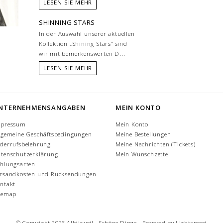
LESEN SIE MEHR
SHINNING STARS
In der Auswahl unserer aktuellen
Kollektion „Shining Stars“ sind
wir mit bemerkenswerten D...
LESEN SIE MEHR
NTERNEHMENSANGABEN
MEIN KONTO
mpressum
Mein Konto
lgemeine Geschäftsbedingungen
Meine Bestellungen
derrufsbelehrung
Meine Nachrichten (Tickets)
tenschutzerklärung
Mein Wunschzettel
hlungsarten
rsandkosten und Rücksendungen
ntakt
temap
© Copyright 2026 Alldieweil - Schöne Dinge - Powered by
Lightspeed