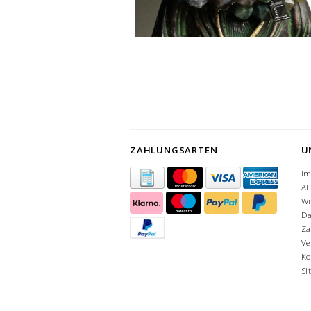
ZAHLUNGSARTEN
U
I
Al
Wi
Da
Za
Ve
Ko
Si