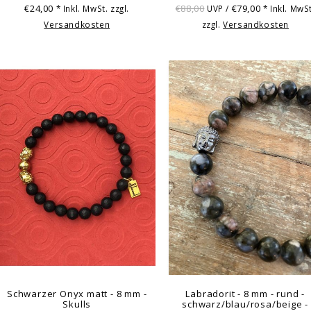
€24,00
€88,00
€79,00
* Inkl. MwSt. zzgl.
UVP /
* Inkl. MwSt
Versandkosten
zzgl.
Versandkosten
Schwarzer Onyx matt - 8 mm -
Labradorit - 8 mm - rund -
Skulls
schwarz/blau/rosa/beige -