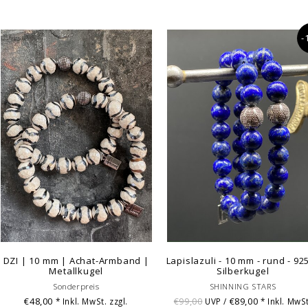
-
DZI | 10 mm | Achat-Armband |
Lapislazuli - 10 mm - rund - 92
Metallkugel
Silberkugel
Sonderpreis
SHINNING STARS
€48,00
€99,00
€89,00
* Inkl. MwSt. zzgl.
UVP /
* Inkl. MwSt