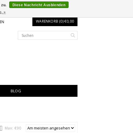
 zu.
Diese Nachricht Ausblenden
g. »
WARENKORB (0) €0,00
EN
BLOG
Max: €
90