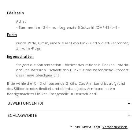
Edelstein
Achat
- Summer Jam '24 - nur begrenzte Stückzahl [OVP €34,--] -
Form
runde Perle, 6 mm, eine Vielzahl von Pink- und Violett-Farbtönen,
Zirkonia-Kugel
Eigenschaften
Steigert die Konzentration - fördert das rationale Denken - stärkt
den Realitätssinn - schärft den Blick für das Wesentliche - fördert
das innere Gleichgewicht
Bitte wähle die für Dich passende Größe. Das Armband ist aufgrund
des Silikonbandes flexibel und dehnbar. Jedes Armband ist ein
handgemachtes Unikat - hergestellt in Deutschland.
Bitte beachte auch unsere Pflegehinweise, damit Du lange Freude an
BEWERTUNGEN (0)
Deinem Armband hast.
SCHLAGWORTE
Bilddarstellung: beispielhafte Aufnahmen von Armbändern in 19/21
cm Länge. Je nach Größe variieren die Anzahl und Anordnung der
Einzelelmente des Armbandes.
* Inkl. MwSt. zzgl.
Versandkosten
© Fotografie: Andreas Saxton, Essen