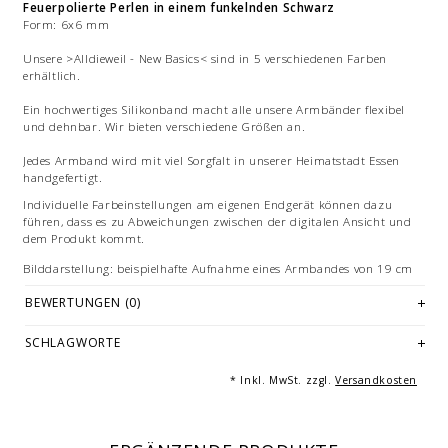
Feuerpolierte Perlen in einem funkelnden Schwarz
Form: 6x6 mm
Unsere >Alldieweil - New Basics< sind in 5 verschiedenen Farben
erhältlich.
Ein hochwertiges Silikonband macht alle unsere Armbänder flexibel
und dehnbar. Wir bieten verschiedene Größen an.
Jedes Armband wird mit viel Sorgfalt in unserer Heimatstadt Essen
handgefertigt.
Individuelle Farbeinstellungen am eigenen Endgerät können dazu
führen, dass es zu Abweichungen zwischen der digitalen Ansicht und
dem Produkt kommt.
Bilddarstellung: beispielhafte Aufnahme eines Armbandes von 19 cm
Länge. Mehrfachabbildungen dienen der Vermarktung und sind nicht
BEWERTUNGEN (0)
Angebotsbestandteil. Gleiches gilt für Beispiele von Kombinationen
oder dekorativen Artikeln.
SCHLAGWORTE
© Fotografie: Andreas Saxton, Essen
* Inkl. MwSt. zzgl.
Versandkosten