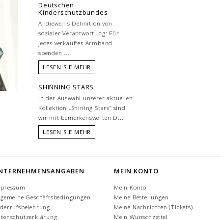
Deutschen
Kinderschutzbundes
Alldieweil's Definition von
sozialer Verantwortung: Für
jedes verkauftes Armband
spenden ...
LESEN SIE MEHR
SHINNING STARS
In der Auswahl unserer aktuellen
Kollektion „Shining Stars“ sind
wir mit bemerkenswerten D...
LESEN SIE MEHR
NTERNEHMENSANGABEN
MEIN KONTO
mpressum
Mein Konto
lgemeine Geschäftsbedingungen
Meine Bestellungen
derrufsbelehrung
Meine Nachrichten (Tickets)
tenschutzerklärung
Mein Wunschzettel