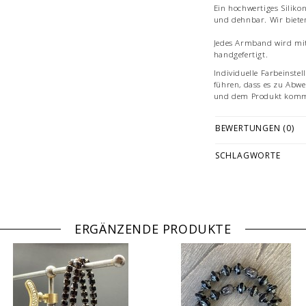
Ein hochwertiges Siliko
und dehnbar. Wir biete
Jedes Armband wird mit 
handgefertigt.
Individuelle Farbeinst
führen, dass es zu Abwe
und dem Produkt komm
Bilddarstellung: beisp
BEWERTUNGEN (0)
cm Länge. Mehrfachabb
nicht Angebotsbestandtei
Kombinationen oder dek
SCHLAGWORTE
© Fotografie: Andreas S
ERGÄNZENDE PRODUKTE