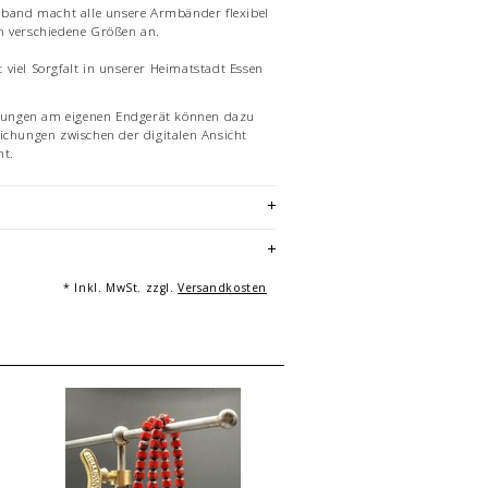
nband macht alle unsere Armbänder flexibel
n verschiedene Größen an.
viel Sorgfalt in unserer Heimatstadt Essen
ellungen am eigenen Endgerät können dazu
ichungen zwischen der digitalen Ansicht
t.
ielhafte Aufnahme eines Armbandes von 19
ildungen dienen der Vermarktung und sind
l. Gleiches gilt für Beispiele von
orativen Artikeln.
axton, Essen
* Inkl. MwSt. zzgl.
Versandkosten