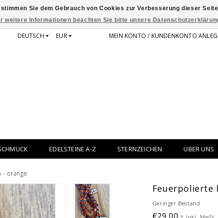
 stimmen Sie dem Gebrauch von Cookies zur Verbesserung dieser Seite
r weitere Informationen beachten Sie bitte unsere Datenschutzerklärun
DEUTSCH
EUR
MEIN KONTO / KUNDENKONTO ANLEG
SCHMUCK
EDELSTEINE A-Z
STERNZEICHEN
ÜBER UNS
 - orange
Feuerpolierte 
Geringer Bestand
€29,00
*
Inkl. MwSt.