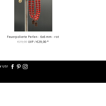
Feuerpolierte Perlen - 6x6 mm - rot
€29,00
€29,00
UVP /
*
 US!