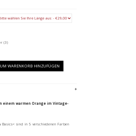
er
(3)
UM WARENKORB HINZUFÜGEN
 in einem warmen Orange im Vintage-
w Basics< sind in 5 verschiedenen Farben