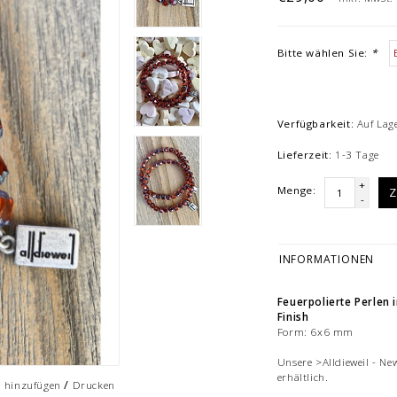
Bitte wählen Sie:
*
Verfügbarkeit:
Auf Lag
Lieferzeit:
1-3 Tage
+
Menge:
Z
-
INFORMATIONEN
Feuerpolierte Perlen
Finish
Form: 6x6 mm
Unsere >Alldieweil - Ne
erhältlich.
/
h hinzufügen
Drucken