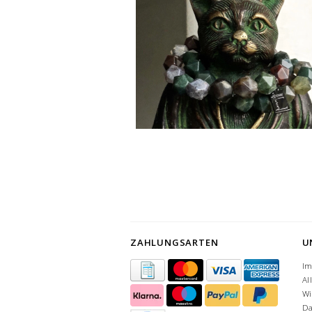
ZAHLUNGSARTEN
U
I
Al
Wi
Da