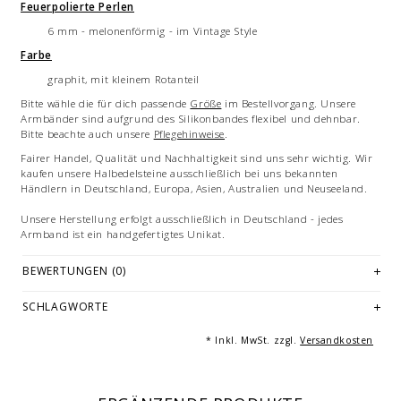
Feuerpolierte Perlen
6 mm - melonenförmig - im Vintage Style
Farbe
graphit, mit kleinem Rotanteil
Bitte wähle die für dich passende
Größe
im Bestellvorgang. Unsere
Armbänder sind aufgrund des Silikonbandes flexibel und dehnbar.
Bitte beachte auch unsere
Pflegehinweise
.
Fairer Handel, Qualität und Nachhaltigkeit sind uns sehr wichtig. Wir
kaufen unsere Halbedelsteine ausschließlich bei uns bekannten
Händlern in Deutschland, Europa, Asien, Australien und Neuseeland.
Unsere Herstellung erfolgt ausschließlich in Deutschland - jedes
Armband ist ein handgefertigtes Unikat.
Bilddarstellung: beispielhafte Aufnahme eines Armbandes von 20 cm
BEWERTUNGEN (0)
Länge. Mehrfachabbildungen dienen der Vermarktung und sind nicht
Angebotsbestandteil. Gleiches gilt für Beispiele von Kombinationen
SCHLAGWORTE
oder dekorativen Artikeln.
© Fotografie: Andreas Saxton, Essen
* Inkl. MwSt. zzgl.
Versandkosten