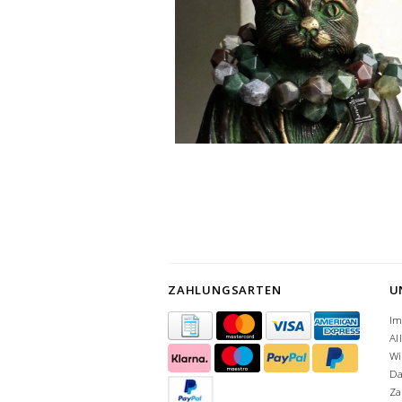
ZAHLUNGSARTEN
U
I
Al
Wi
Da
Za