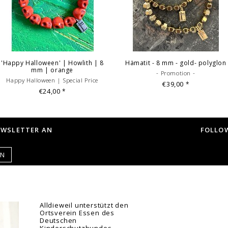
'Happy Halloween' | Howlith | 8
Hämatit - 8 mm - gold- polyglon
mm | orange
- Promotion -
Happy Halloween | Special Price
€39,00
*
€24,00
*
EWSLETTER AN
FOLLOW
EN
Alldieweil unterstützt den
Ortsverein Essen des
Deutschen
Kinderschutzbundes