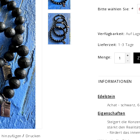
Bitte wählen Sie:
*
Verfügbarkeit:
Auf Lag
Lieferzeit:
1-3 Tage
+
Menge:
Z
-
INFORMATIONEN
Edelstein
Achat - schwarz, 6
Eigenschaften
Steigert die Konze
stärkt den Realität
- fördert das inne
/
h hinzufügen
Drucken