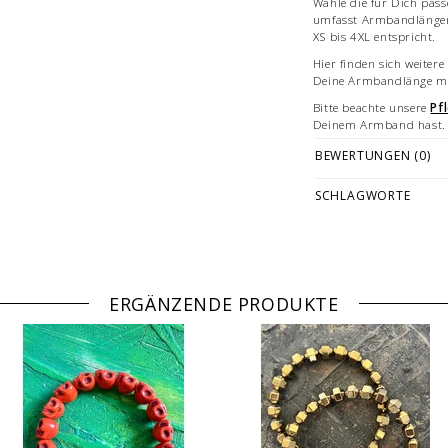
Wähle die für Dich pa
umfasst Armbandlängen
XS bis 4XL entspricht.
Hier finden sich weiter
Deine Armbandlänge me
Bitte beachte unsere
Pf
Deinem Armband hast.
Zu den verarbeiteten
Ma
BEWERTUNGEN (0)
Informationen.
SCHLAGWORTE
Jedes Armband ist ein h
Deutschland.
Abbildungen: Armband 
dienen der Vermarktung
ERGÄNZENDE PRODUKTE