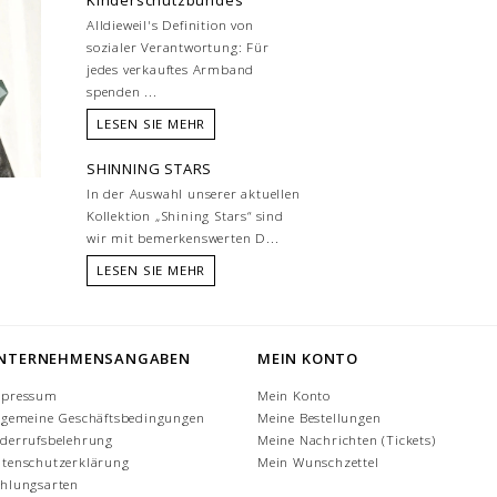
Alldieweil's Definition von
sozialer Verantwortung: Für
jedes verkauftes Armband
spenden ...
LESEN SIE MEHR
SHINNING STARS
In der Auswahl unserer aktuellen
Kollektion „Shining Stars“ sind
wir mit bemerkenswerten D...
LESEN SIE MEHR
NTERNEHMENSANGABEN
MEIN KONTO
mpressum
Mein Konto
lgemeine Geschäftsbedingungen
Meine Bestellungen
derrufsbelehrung
Meine Nachrichten (Tickets)
tenschutzerklärung
Mein Wunschzettel
hlungsarten