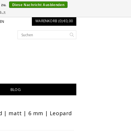
 zu.
Diese Nachricht Ausblenden
g. »
WARENKORB (0) €0,00
EN
BLOG
 | matt | 6 mm | Leopard