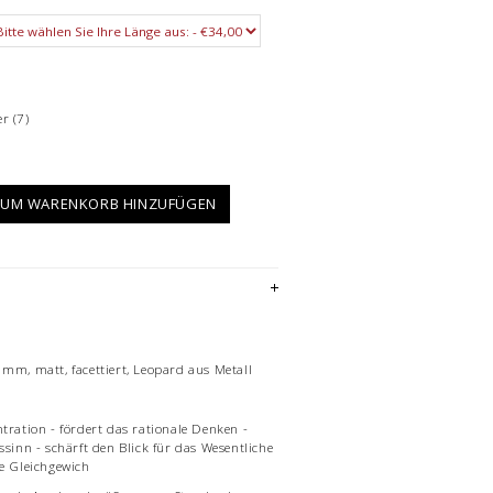
er
(7)
UM WARENKORB HINZUFÜGEN
 mm, matt, facettiert, Leopard aus Metall
ntration - fördert das rationale Denken -
ssinn - schärft den Blick für das Wesentliche
re Gleichgewich