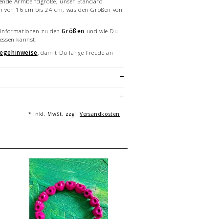
ssende Armbandgröße; unser Standard
 von 16 cm bis 24 cm; was den Größen von
e Informationen zu den
Größen
und wie Du
ssen kannst.
legehinweise
, damit Du lange Freude an
terialien
erhältst Du hier detaillierte
andgemachtes Unikat - hergestellt in
* Inkl. MwSt. zzgl.
Versandkosten
in Größe L & M. Mehrfachabbildungen
 und sind nicht Angebotsbestandteil.