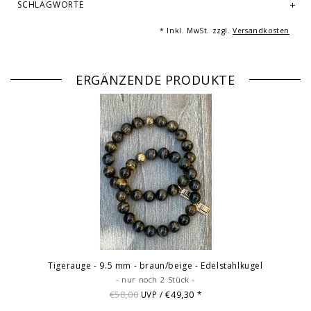
SCHLAGWORTE
Abbildungen: beispielhafte Bilder des Armbandes in teils
verschiedenen Größen. Mehrfachabbildungen dienen der Vermarktung
* Inkl. MwSt. zzgl.
Versandkosten
und sind nicht Angebotsbestandteil.
ERGÄNZENDE PRODUKTE
Tigerauge - 9.5 mm - braun/beige - Edelstahlkugel
- nur noch 2 Stück -
€58,00
€49,30
UVP /
*