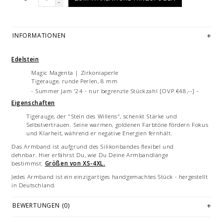
-
INFORMATIONEN
Edelstein
Magic Magenta | Zirkoniaperle
Tigerauge, runde Perlen, 8 mm
- Summer Jam '24 - nur begrenzte Stückzahl [OVP €48,--] -
Eigenschaften
Tigerauge, der "Stein des Willens", schenkt Stärke und
Selbstvertrauen. Seine warmen, goldenen Farbtöne fördern Fokus
und Klarheit, während er negative Energien fernhält.
Das Armband ist aufgrund des Silikonbandes flexibel und
dehnbar. Hier erfährst Du, wie Du Deine Armbandlänge
bestimmst:
Größen von XS-4XL.
Jedes Armband ist ein einzigartiges handgemachtes Stück - hergestellt
in Deutschland.
Edelsteine sind Naturprodukte, weshalb geringfügige Unterschiede in
BEWERTUNGEN (0)
Größe, Farbe und Beschaffenheit auftreten können. Diese natürlichen
Variationen stellen keinen Qualitätsmangel dar.