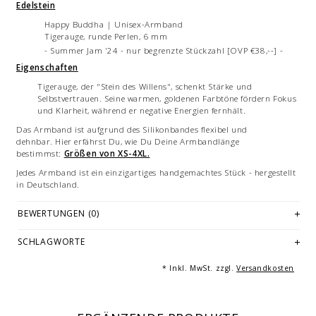
Edelstein
Happy Buddha | Unisex-Armband
Tigerauge, runde Perlen, 6 mm
- Summer Jam '24 - nur begrenzte Stückzahl [OVP €38,--] -
Eigenschaften
Tigerauge, der "Stein des Willens", schenkt Stärke und
Selbstvertrauen. Seine warmen, goldenen Farbtöne fördern Fokus
und Klarheit, während er negative Energien fernhält.
Das Armband ist aufgrund des Silikonbandes flexibel und
dehnbar. Hier erfährst Du, wie Du Deine Armbandlänge
bestimmst:
Größen von XS-4XL.
Jedes Armband ist ein einzigartiges handgemachtes Stück - hergestellt
in Deutschland.
Edelsteine sind Naturprodukte, weshalb geringfügige Unterschiede in
BEWERTUNGEN (0)
Größe, Farbe und Beschaffenheit auftreten können. Diese natürlichen
Variationen stellen keinen Qualitätsmangel dar.
SCHLAGWORTE
Abbildungen: beispielhafte Bilder des Armbandes in teils
verschiedenen Größen. Mehrfachabbildungen dienen der Vermarktung
* Inkl. MwSt. zzgl.
Versandkosten
und sind nicht Angebotsbestandteil.