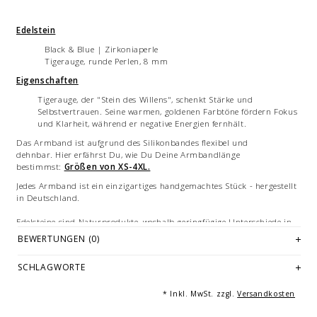
Edelstein
Black & Blue | Zirkoniaperle
Tigerauge, runde Perlen, 8 mm
Eigenschaften
Tigerauge, der "Stein des Willens", schenkt Stärke und
Selbstvertrauen. Seine warmen, goldenen Farbtöne fördern Fokus
und Klarheit, während er negative Energien fernhält.
Das Armband ist aufgrund des Silikonbandes flexibel und
dehnbar. Hier erfährst Du, wie Du Deine Armbandlänge
bestimmst:
Größen von XS-4XL.
Jedes Armband ist ein einzigartiges handgemachtes Stück - hergestellt
in Deutschland.
Edelsteine sind Naturprodukte, weshalb geringfügige Unterschiede in
Größe, Farbe und Beschaffenheit auftreten können. Diese natürlichen
BEWERTUNGEN (0)
Variationen stellen keinen Qualitätsmangel dar.
Abbildungen: beispielhafte Bilder des Armbandes in teils
SCHLAGWORTE
verschiedenen Größen. Mehrfachabbildungen dienen der Vermarktung
und sind nicht Angebotsbestandteil.
* Inkl. MwSt. zzgl.
Versandkosten