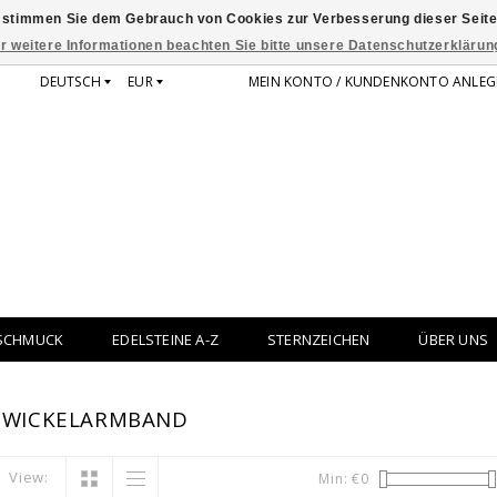
 stimmen Sie dem Gebrauch von Cookies zur Verbesserung dieser Seite
r weitere Informationen beachten Sie bitte unsere Datenschutzerklärun
DEUTSCH
EUR
MEIN KONTO / KUNDENKONTO ANLEG
SCHMUCK
EDELSTEINE A-Z
STERNZEICHEN
ÜBER UNS
T WICKELARMBAND
View:
Min: €
0