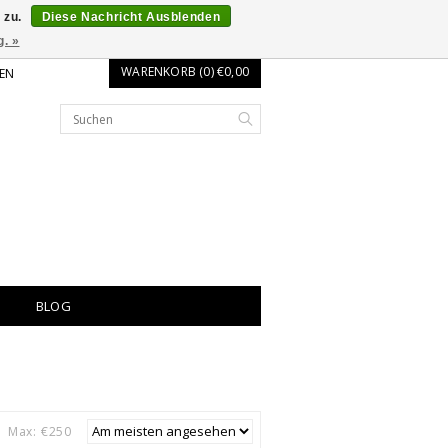
 zu.
Diese Nachricht Ausblenden
g. »
WARENKORB (0) €0,00
EN
BLOG
Max: €
250