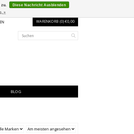
 zu.
Diese Nachricht Ausblenden
g. »
WARENKORB (0) €0,00
EN
BLOG