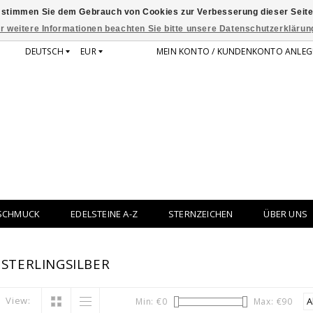
 stimmen Sie dem Gebrauch von Cookies zur Verbesserung dieser Seite
r weitere Informationen beachten Sie bitte unsere Datenschutzerklärun
DEUTSCH
EUR
MEIN KONTO / KUNDENKONTO ANLEG
SCHMUCK
EDELSTEINE A-Z
STERNZEICHEN
ÜBER UNS
STERLINGSILBER
View:
Min: €
0
Max: €
90