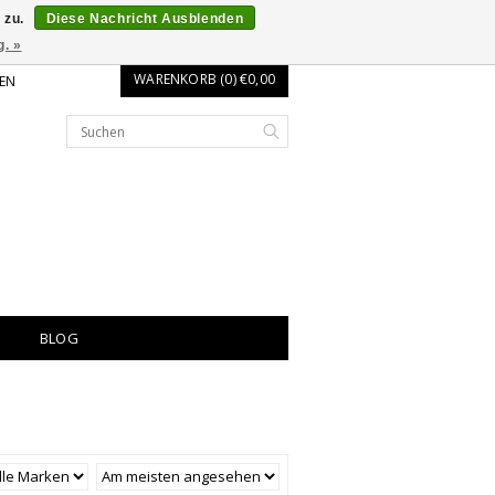
 zu.
Diese Nachricht Ausblenden
g. »
WARENKORB (0) €0,00
EN
BLOG