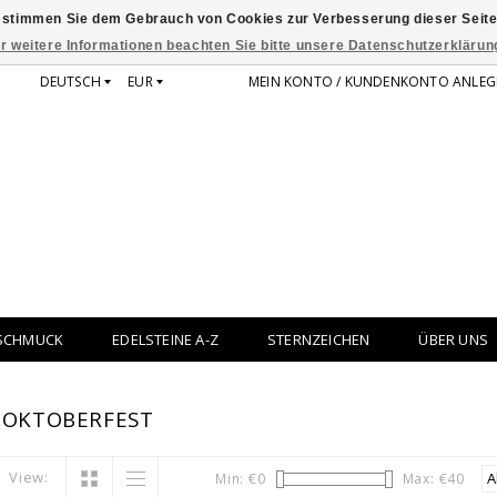
 stimmen Sie dem Gebrauch von Cookies zur Verbesserung dieser Seite
r weitere Informationen beachten Sie bitte unsere Datenschutzerklärun
DEUTSCH
EUR
MEIN KONTO / KUNDENKONTO ANLEG
SCHMUCK
EDELSTEINE A-Z
STERNZEICHEN
ÜBER UNS
 OKTOBERFEST
View:
Min: €
0
Max: €
40