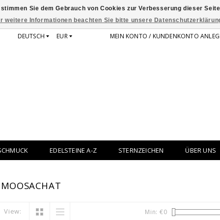
 stimmen Sie dem Gebrauch von Cookies zur Verbesserung dieser Seite
r weitere Informationen beachten Sie bitte unsere Datenschutzerklärun
DEUTSCH
EUR
MEIN KONTO / KUNDENKONTO ANLEG
SCHMUCK
EDELSTEINE A-Z
STERNZEICHEN
ÜBER UNS
T MOOSACHAT
View:
Min: €
0