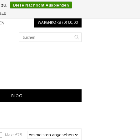
 zu.
Diese Nachricht Ausblenden
g. »
WARENKORB (0) €0,00
EN
BLOG
Max: €
75