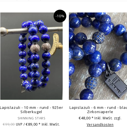
-10%
Lapislazuli - 10 mm - rund - 925er
Lapislazuli - 6 mm - rund - bl
Silberkugel
Zirkoniaperle
€48,00
* Inkl. MwSt. zzgl.
SHINNING STARS
€99,00
€89,00
UVP /
* Inkl. MwSt.
Versandkosten