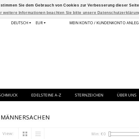
 stimmen Sie dem Gebrauch von Cookies zur Verbesserung dieser Seite
r weitere Informationen beachten Sie bitte unsere Datenschutzerklärun
DEUTSCH
EUR
MEIN KONTO / KUNDENKONTO ANLEG
SCHMUCK
EDELSTEINE A-Z
STERNZEICHEN
ÜBER UNS
T MÄNNERSACHEN
View:
Min: €
0