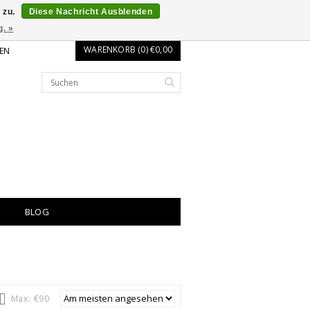
 zu.
Diese Nachricht Ausblenden
g. »
WARENKORB (0) €0,00
EN
BLOG
Max: €
90