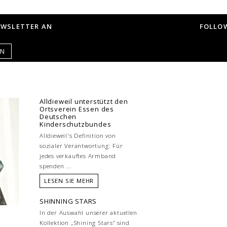
EWSLETTER AN
FOLLOW
EN
Alldieweil unterstützt den
Ortsverein Essen des
Deutschen
Kinderschutzbundes
Alldieweil's Definition von
sozialer Verantwortung: Für
jedes verkauftes Armband
spenden ...
LESEN SIE MEHR
SHINNING STARS
In der Auswahl unserer aktuellen
Kollektion „Shining Stars“ sind