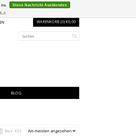
 zu.
Diese Nachricht Ausblenden
g. »
WARENKORB (0) €0,00
EN
BLOG
Max: €
35