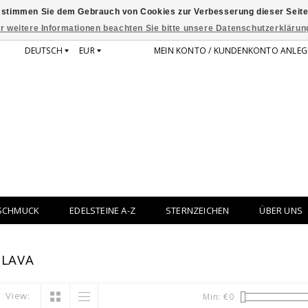
 stimmen Sie dem Gebrauch von Cookies zur Verbesserung dieser Seite
r weitere Informationen beachten Sie bitte unsere Datenschutzerklärun
DEUTSCH
EUR
MEIN KONTO / KUNDENKONTO ANLEG
SCHMUCK
EDELSTEINE A-Z
STERNZEICHEN
ÜBER UNS
 LAVA
View:
Min: €
0