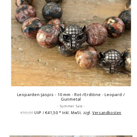
Leoparden-Jaspis - 10 mm - Rot-/Erdtöne - Leopard /
Gunmetal
- Summer Sale -
€59,00
€41,50
UVP /
* Inkl. MwSt. zzgl.
Versandkosten