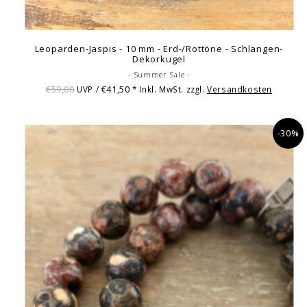
Leoparden-Jaspis - 10 mm - Erd-/Rottöne - Schlangen-
Dekorkugel
- Summer Sale -
€59,00
€41,50
UVP /
* Inkl. MwSt. zzgl.
Versandkosten
-30%