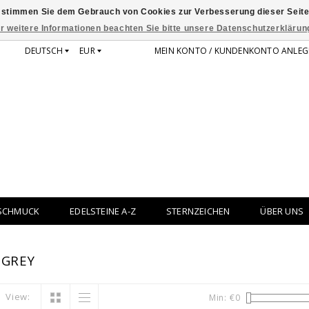
 stimmen Sie dem Gebrauch von Cookies zur Verbesserung dieser Seite
r weitere Informationen beachten Sie bitte unsere Datenschutzerklärun
DEUTSCH
EUR
MEIN KONTO / KUNDENKONTO ANLEG
SCHMUCK
EDELSTEINE A-Z
STERNZEICHEN
ÜBER UNS
 GREY
View:
Min: €
0