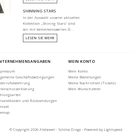
SHINNING STARS
In der Auswahl unserer aktuellen
Kollektion „Shining Stars“ sind
wir mit bemerkenswerten D...
LESEN SIE MEHR
NTERNEHMENSANGABEN
MEIN KONTO
mpressum
Mein Konto
lgemeine Geschäftsbedingungen
Meine Bestellungen
derrufsbelehrung
Meine Nachrichten (Tickets)
tenschutzerklärung
Mein Wunschzettel
hlungsarten
rsandkosten und Rücksendungen
ntakt
temap
© Copyright 2026 Alldieweil - Schöne Dinge - Powered by
Lightspeed