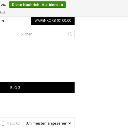
 zu.
Diese Nachricht Ausblenden
g. »
WARENKORB (0) €0,00
EN
BLOG
Max: €
5