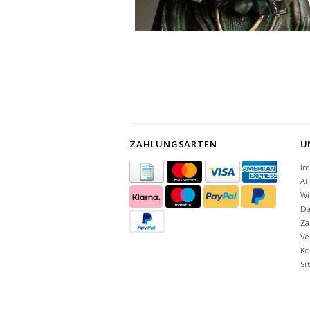
ZAHLUNGSARTEN
U
I
Al
Wi
Da
Za
Ve
Ko
Si