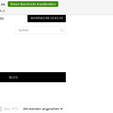
 zu.
Diese Nachricht Ausblenden
g. »
WARENKORB (0) €0,00
EN
BLOG
Max: €
75