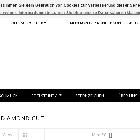
 stimmen Sie dem Gebrauch von Cookies zur Verbesserung dieser Seite
r weitere Informationen beachten Sie bitte unsere Datenschutzerklärun
DEUTSCH
EUR
MEIN KONTO / KUNDENKONTO ANLEG
SCHMUCK
EDELSTEINE A-Z
STERNZEICHEN
ÜBER UNS
 DIAMOND CUT
View:
Min: €
0