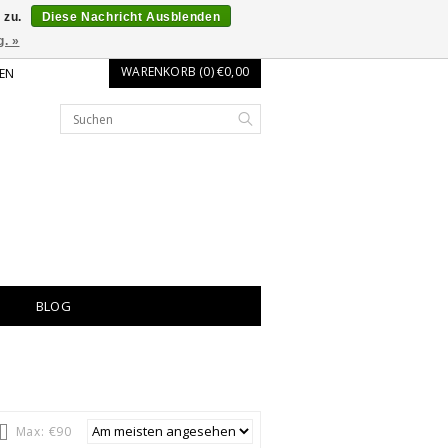
 zu.
Diese Nachricht Ausblenden
g. »
WARENKORB (0) €0,00
EN
BLOG
Max: €
90