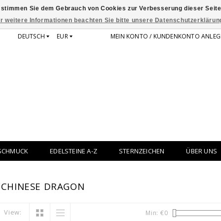
 stimmen Sie dem Gebrauch von Cookies zur Verbesserung dieser Seite
r weitere Informationen beachten Sie bitte unsere Datenschutzerklärun
DEUTSCH
EUR
MEIN KONTO / KUNDENKONTO ANLEG
SCHMUCK
EDELSTEINE A-Z
STERNZEICHEN
ÜBER UNS
 CHINESE DRAGON
View:
Min: €
0