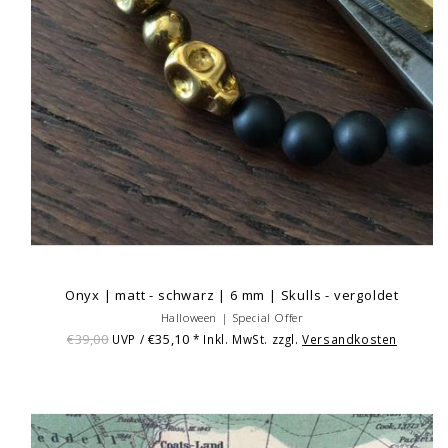
Onyx | matt - schwarz | 6 mm | Skulls - vergoldet
Halloween | Special Offer
€39,00
€35,10
UVP /
* Inkl. MwSt. zzgl.
Versandkosten