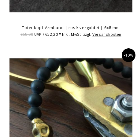
Totenkopf-Armband | rosé-vergoldet | 6x8 mm
€58,00
€52,20
UVP /
* Inkl. MwSt. zzgl.
Versandkosten
-10%