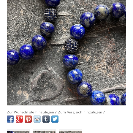
/
/
Zur Wunschliste hinzufügen
Zum Vergleich hinzufügen