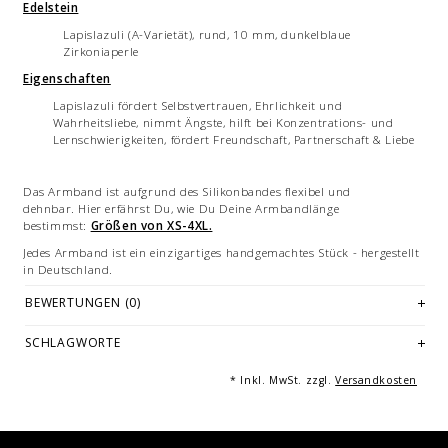
Edelstein
Lapislazuli (A-Varietät), rund, 10 mm, dunkelblaue
Zirkoniaperle
Eigenschaften
Lapislazuli fördert Selbstvertrauen, Ehrlichkeit und
Wahrheitsliebe, nimmt Ängste, hilft bei Konzentrations- und
Lernschwierigkeiten, fördert Freundschaft, Partnerschaft & Liebe
Das Armband ist aufgrund des Silikonbandes flexibel und
dehnbar. Hier erfährst Du, wie Du Deine Armbandlänge
bestimmst:
Größen von XS-4XL.
Jedes Armband ist ein einzigartiges handgemachtes Stück - hergestellt
in Deutschland.
BEWERTUNGEN (0)
Edelsteine sind Naturprodukte, weshalb geringfügige Unterschiede in
Größe, Farbe und Beschaffenheit auftreten können. Heilsteinwirkungen
sind auf Überlieferungen und esoterischen Glauben zurückzuführen
SCHLAGWORTE
und nicht wissenschaftlich belegt.
Bilddarstellungen: beispielhafte Bilder des Armbandes in teils
* Inkl. MwSt. zzgl.
Versandkosten
verschiedenen Größen. Mehrfachabbildungen dienen der Vermarktung
und sind nicht Angebotsbestandteil.